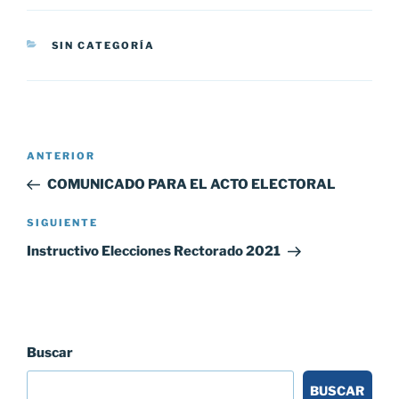
CATEGORÍAS
SIN CATEGORÍA
Navegación
Entrada
ANTERIOR
de
anterior:
COMUNICADO PARA EL ACTO ELECTORAL
entradas
Siguiente
SIGUIENTE
entrada
Instructivo Elecciones Rectorado 2021
Buscar
BUSCAR