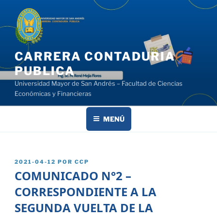
Saltar
al
contenido
CARRERA CONTADURIA
PUBLICA
Universidad Mayor de San Andrés – Facultad de Ciencias
Económicas y Financieras
MENÚ
PUBLICADO
2021-04-12
POR
CCP
EL
COMUNICADO N°2 –
CORRESPONDIENTE A LA
SEGUNDA VUELTA DE LA