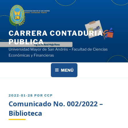
Saltar
al
contenido
CARRERA CONTADURIA
PUBLICA
Universidad Mayor de San Andrés – Facultad de Ciencias
Económicas y Financieras
MENÚ
PUBLICADO
2022-01-28
POR
CCP
EL
Comunicado No. 002/2022 –
Biblioteca