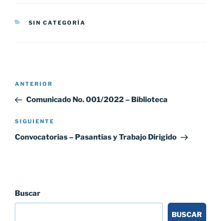
CATEGORÍAS
SIN CATEGORÍA
Navegación
Entrada
ANTERIOR
de
anterior:
Comunicado No. 001/2022 – Biblioteca
entradas
Siguiente
SIGUIENTE
entrada
Convocatorias – Pasantías y Trabajo Dirigido
Buscar
BUSCAR