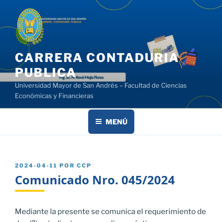
Saltar
al
contenido
CARRERA CONTADURIA
PUBLICA
Universidad Mayor de San Andrés – Facultad de Ciencias
Económicas y Financieras
MENÚ
PUBLICADO
2024-04-11
POR
CCP
EL
Comunicado Nro. 045/2024
Mediante la presente se comunica el requerimiento de