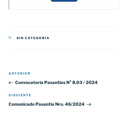
CATEGORÍAS
SIN CATEGORÍA
Navegación
Entrada
ANTERIOR
de
anterior:
Convocatoria Pasantías N° 8.03 / 2024
entradas
Siguiente
SIGUIENTE
entrada
Comunicado Pasantía Nro. 46/2024