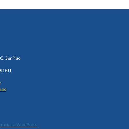
95, 3er Piso
911811
:
a.bo
gracias a WordPress