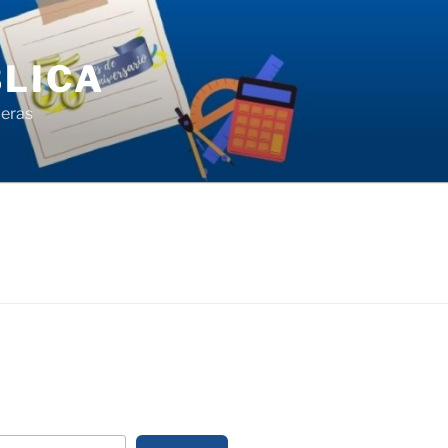
LICA
ieras