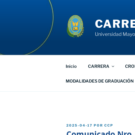
Saltar
al
contenido
CARRE
Universidad Mayor
Inicio
CARRERA
CRO
MODALIDADES DE GRADUACIÓN
PUBLICADO
2025-04-17
POR
CCP
EL
Comunicado Nro.