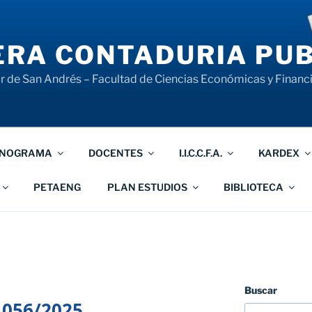
RA CONTADURIA PUB
 de San Andrés – Facultad de Ciencias Económicas y Financ
NOGRAMA
DOCENTES
I.I.C.C.F.A.
KARDEX
PETAENG
PLAN ESTUDIOS
BIBLIOTECA
Buscar
 056/2025