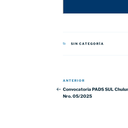
CATEGORÍAS
SIN CATEGORÍA
Navegación
Entrada
ANTERIOR
de
anterior:
Convocatoria PADS SUL Chulu
Nro. 05/2025
entradas