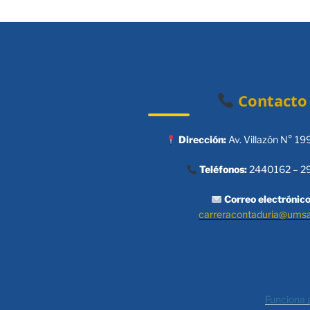
Contacto
Dirección:
Av. Villazón N° 19
Teléfonos:
2440162 – 2
Correo electrónico
carreracontaduria@ums
Funciona 