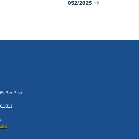
052/2025
95, 3er Piso
911811
:
a.bo