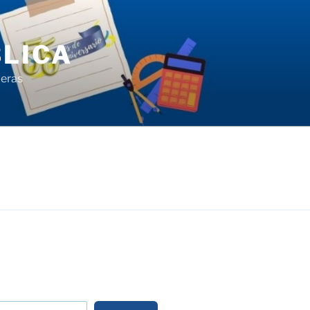
LICA
ieras