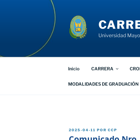
Saltar
al
contenido
CARRE
Universidad Mayor
Inicio
CARRERA
CRO
MODALIDADES DE GRADUACIÓN
PUBLICADO
2025-04-11
POR
CCP
EL
Comunicado Nro.