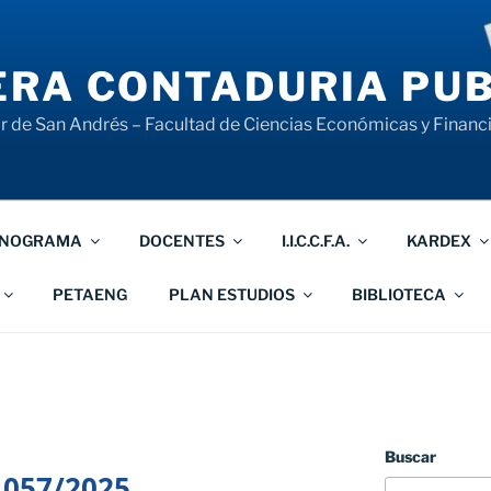
RA CONTADURIA PUB
 de San Andrés – Facultad de Ciencias Económicas y Financ
NOGRAMA
DOCENTES
I.I.C.C.F.A.
KARDEX
PETAENG
PLAN ESTUDIOS
BIBLIOTECA
Buscar
 057/2025