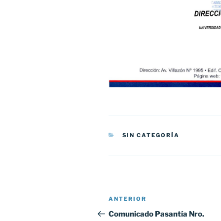
CATEGORÍAS
SIN CATEGORÍA
Navegación
Entrada
ANTERIOR
de
anterior:
Comunicado Pasantía Nro.