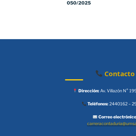
050/2025
entradas
Contacto
Dirección:
Av. Villazón N° 19
Teléfonos:
2440162 – 2
Correo electrónico
carreracontaduria@ums