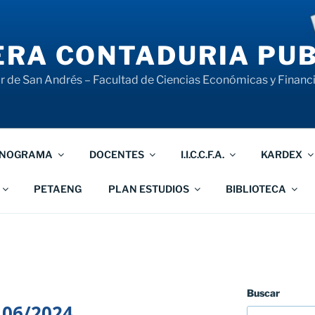
RA CONTADURIA PUB
 de San Andrés – Facultad de Ciencias Económicas y Financ
NOGRAMA
DOCENTES
I.I.C.C.F.A.
KARDEX
PETAENG
PLAN ESTUDIOS
BIBLIOTECA
Buscar
 06/2024