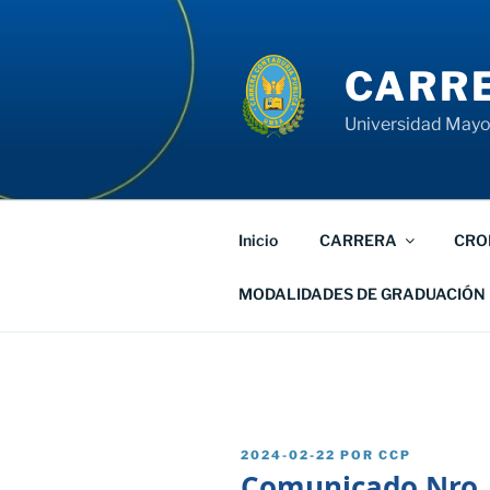
Saltar
al
contenido
CARRE
Universidad Mayor
Inicio
CARRERA
CRO
MODALIDADES DE GRADUACIÓN
PUBLICADO
2024-02-22
POR
CCP
EL
Comunicado Nro.