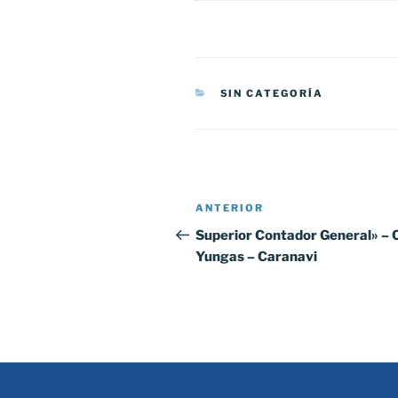
CATEGORÍAS
SIN CATEGORÍA
Navegación
Entrada
ANTERIOR
de
anterior:
Superior Contador General» – 
Yungas – Caranavi
entradas