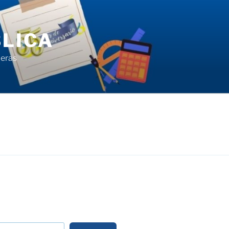
LICA
ieras