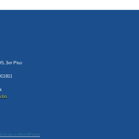
95, 3er Piso
911811
:
a.bo
gracias a WordPress