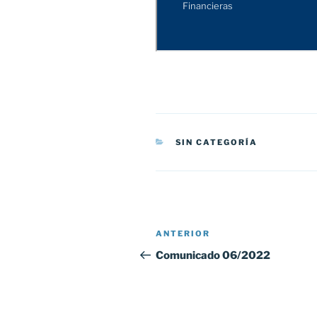
CATEGORÍAS
SIN CATEGORÍA
Navegación
Entrada
ANTERIOR
de
anterior:
Comunicado 06/2022
entradas