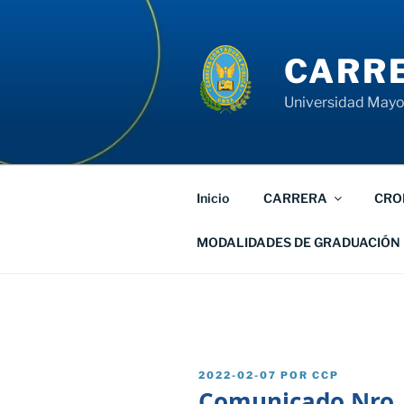
Saltar
al
contenido
CARRE
Universidad Mayor
Inicio
CARRERA
CRO
MODALIDADES DE GRADUACIÓN
PUBLICADO
2022-02-07
POR
CCP
EL
Comunicado Nro.