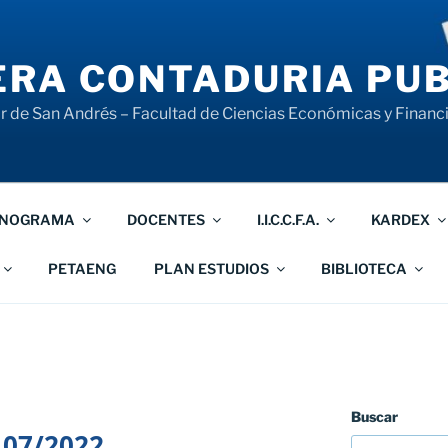
RA CONTADURIA PUB
 de San Andrés – Facultad de Ciencias Económicas y Financ
NOGRAMA
DOCENTES
I.I.C.C.F.A.
KARDEX
PETAENG
PLAN ESTUDIOS
BIBLIOTECA
Buscar
 07/2022