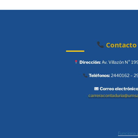
Contacto
Dirección:
Av. Villazón N° 19
Teléfonos:
2440162 – 2
Correo electrónico
carreracontaduria@ums
Funciona 