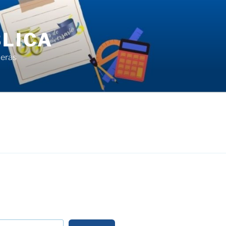
LICA
ieras