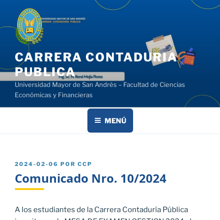
Saltar
al
contenido
CARRERA CONTADURIA
PUBLICA
Universidad Mayor de San Andrés – Facultad de Ciencias
Económicas y Financieras
MENÚ
PUBLICADO
2024-02-06
POR
CCP
EL
Comunicado Nro. 10/2024
A los estudiantes de la Carrera Contaduría Pública