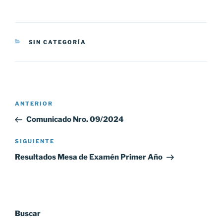
CATEGORÍAS
SIN CATEGORÍA
Navegación
Entrada
ANTERIOR
de
anterior:
Comunicado Nro. 09/2024
entradas
Siguiente
SIGUIENTE
entrada
Resultados Mesa de Examén Primer Año
Buscar