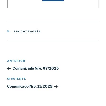
CATEGORÍAS
SIN CATEGORÍA
Navegación
Entrada
ANTERIOR
de
anterior:
Comunicado Nro. 07/2025
entradas
Siguiente
SIGUIENTE
entrada
Comunicado Nro. 11/2025