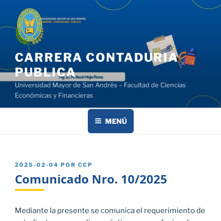
Saltar
al
contenido
CARRERA CONTADURIA
PUBLICA
Universidad Mayor de San Andrés – Facultad de Ciencias
Económicas y Financieras
MENÚ
PUBLICADO
2025-02-04
POR
CCP
EL
Comunicado Nro. 10/2025
Mediante la presente se comunica el requerimiento de