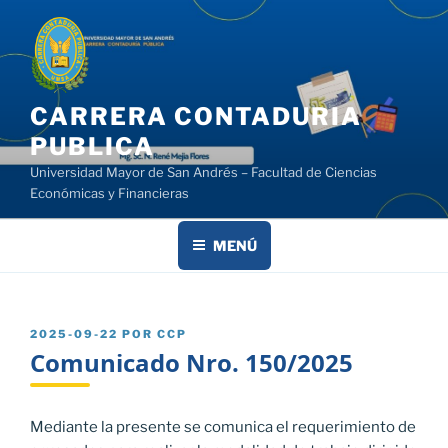
Saltar
al
contenido
CARRERA CONTADURIA
PUBLICA
Universidad Mayor de San Andrés – Facultad de Ciencias
Económicas y Financieras
MENÚ
PUBLICADO
2025-09-22
POR
CCP
EL
Comunicado Nro. 150/2025
Mediante la presente se comunica el requerimiento de