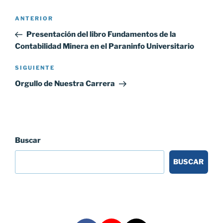
Navegación
Entrada
ANTERIOR
de
anterior:
Presentación del libro Fundamentos de la
entradas
Contabilidad Minera en el Paraninfo Universitario
Siguiente
SIGUIENTE
entrada
Orgullo de Nuestra Carrera
Buscar
BUSCAR