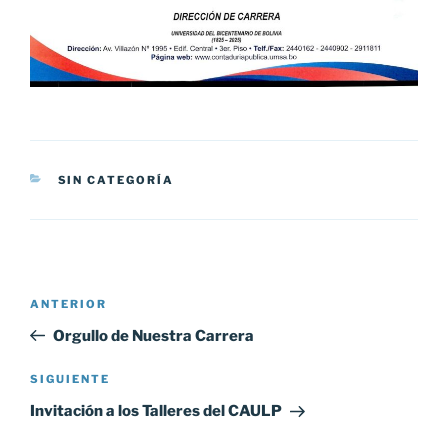
CATEGORÍAS
SIN CATEGORÍA
Navegación
Entrada
ANTERIOR
de
anterior:
Orgullo de Nuestra Carrera
entradas
Siguiente
SIGUIENTE
entrada
Invitación a los Talleres del CAULP