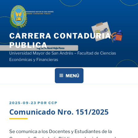
Saltar
al
contenido
CARRERA CONTADURIA
PUBLICA
Universidad Mayor de San Andrés – Facultad de Ciencias
Económicas y Financieras
MENÚ
PUBLICADO
2025-09-23
POR
CCP
EL
Comunicado Nro. 151/2025
Se comunica a los Docentes y Estudiantes de la