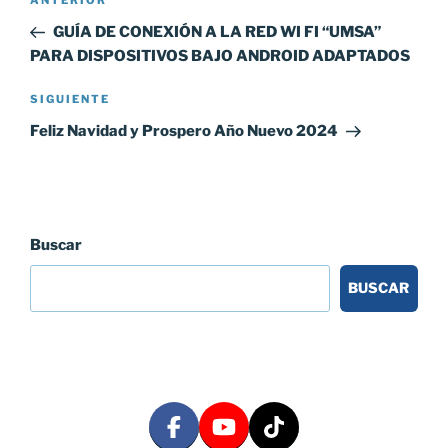
Entrada
de
anterior:
GUÍA DE CONEXIÓN A LA RED WI FI “UMSA”
entradas
PARA DISPOSITIVOS BAJO ANDROID ADAPTADOS
Siguiente
SIGUIENTE
entrada
Feliz Navidad y Prospero Año Nuevo 2024
Buscar
BUSCAR