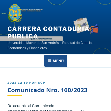
Saltar
al
contenido
CARRERA CONTADURIA
PUBLICA
Universidad Mayor de San Andrés – Facultad de Ciencias
Económicas y Financieras
MENÚ
PUBLICADO
2023-12-19
POR
CCP
EL
Comunicado Nro. 160/2023
De acuerdo al Comunicado