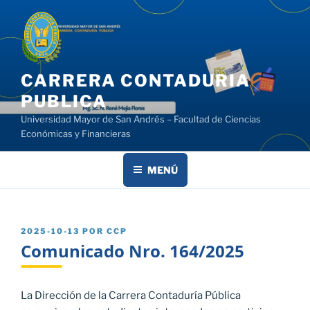
Saltar
al
contenido
CARRERA CONTADURIA
PUBLICA
Universidad Mayor de San Andrés – Facultad de Ciencias
Económicas y Financieras
MENÚ
PUBLICADO
2025-10-13
POR
CCP
EL
Comunicado Nro. 164/2025
La Dirección de la Carrera Contaduría Pública