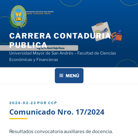
Saltar
al
contenido
CARRERA CONTADURIA
PUBLICA
Universidad Mayor de San Andrés – Facultad de Ciencias
Económicas y Financieras
MENÚ
PUBLICADO
2024-02-23
POR
CCP
EL
Comunicado Nro. 17/2024
Resultados convocatoria auxiliares de docencia.