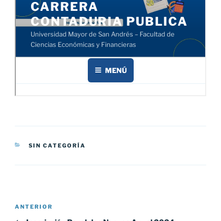
CATEGORÍAS
SIN CATEGORÍA
Navegación
Entrada
ANTERIOR
de
anterior: