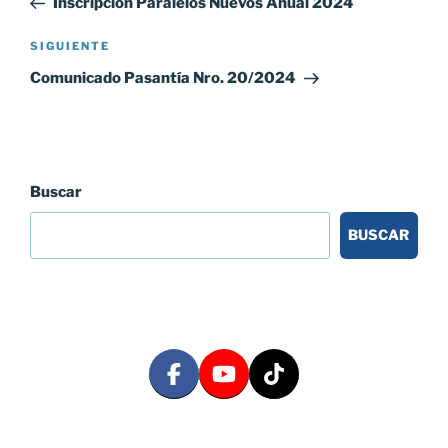
Inscripción Paralelos Nuevos Anual 2024
entradas
Siguiente
SIGUIENTE
entrada
Comunicado Pasantía Nro. 20/2024
Buscar
BUSCAR