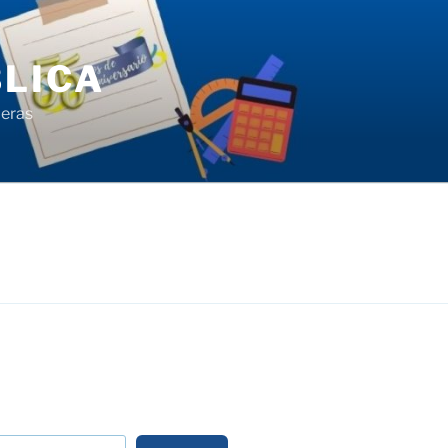
LICA
ieras