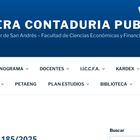
RA CONTADURIA PUB
 de San Andrés – Facultad de Ciencias Económicas y Financ
NOGRAMA
DOCENTES
I.I.C.C.F.A.
KARDEX
PETAENG
PLAN ESTUDIOS
BIBLIOTECA
Buscar
 185/2025