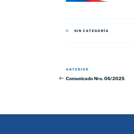
CATEGORÍAS
SIN CATEGORÍA
Navegación
Entrada
ANTERIOR
de
anterior:
Comunicado Nro. 06/2025
entradas