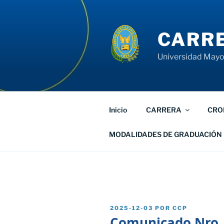
Saltar
al
contenido
CARRE
Universidad Mayor
Inicio
CARRERA
CRO
MODALIDADES DE GRADUACIÓN
PUBLICADO
2025-12-03
POR
CCP
EL
Comunicado Nro.