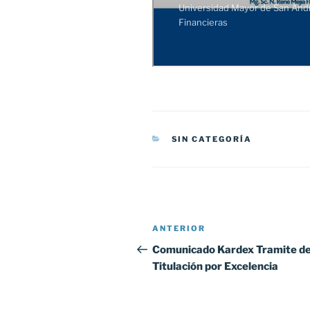
CATEGORÍAS
SIN CATEGORÍA
Navegación
Entrada
ANTERIOR
de
anterior:
Comunicado Kardex Tramite d
Titulación por Excelencia
entradas