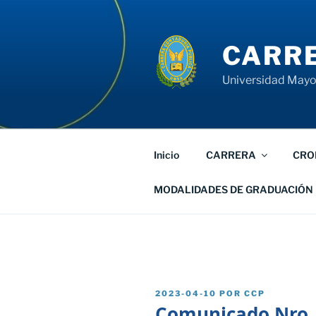
Saltar
al
contenido
CARRE
Universidad Mayor
Inicio
CARRERA
CRO
MODALIDADES DE GRADUACIÓN
PUBLICADO
2023-04-10
POR
CCP
EL
Comunicado Nro.