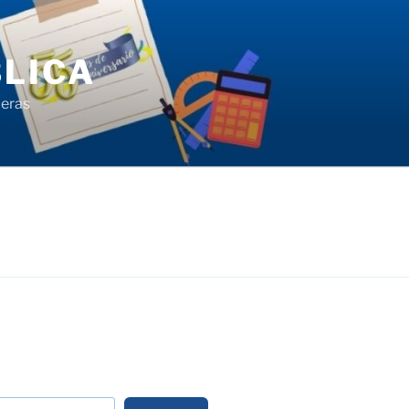
LICA
ieras