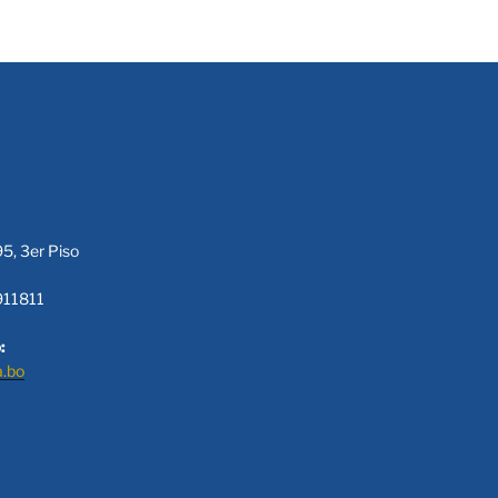
95, 3er Piso
911811
:
a.bo