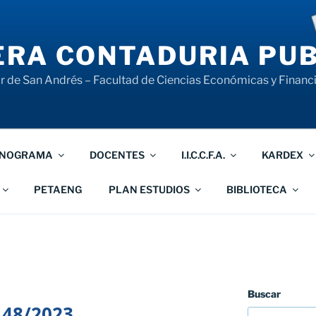
RA CONTADURIA PUB
 de San Andrés – Facultad de Ciencias Económicas y Financ
NOGRAMA
DOCENTES
I.I.C.C.F.A.
KARDEX
PETAENG
PLAN ESTUDIOS
BIBLIOTECA
Buscar
 48/2023