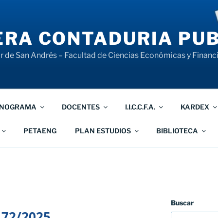
RA CONTADURIA PUB
 de San Andrés – Facultad de Ciencias Económicas y Financ
NOGRAMA
DOCENTES
I.I.C.C.F.A.
KARDEX
PETAENG
PLAN ESTUDIOS
BIBLIOTECA
Buscar
 72/2025