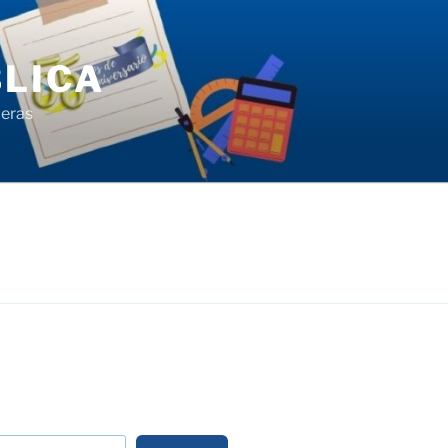
LICA
ieras