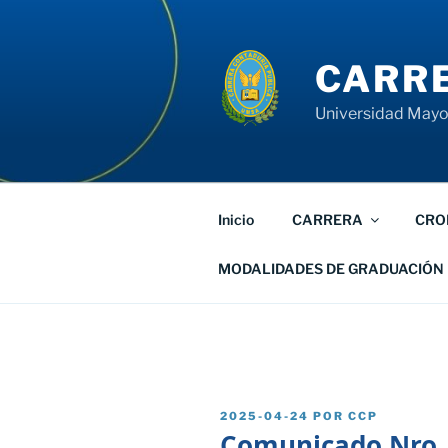
Saltar
al
contenido
CARRE
Universidad Mayor
Inicio
CARRERA
CRO
MODALIDADES DE GRADUACIÓN
PUBLICADO
2025-04-24
POR
CCP
EL
Comunicado Nro.