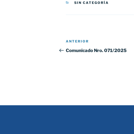
CATEGORÍAS
SIN CATEGORÍA
Navegación
Entrada
ANTERIOR
de
anterior:
Comunicado Nro. 071/2025
entradas