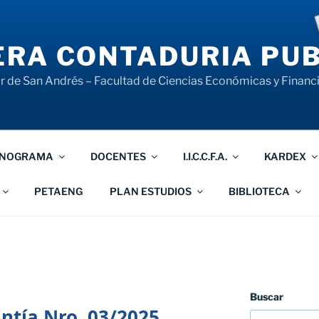
RA CONTADURIA PUB
 de San Andrés – Facultad de Ciencias Económicas y Financ
NOGRAMA
DOCENTES
I.I.C.C.F.A.
KARDEX
PETAENG
PLAN ESTUDIOS
BIBLIOTECA
Buscar
tía Nro. 03/2025