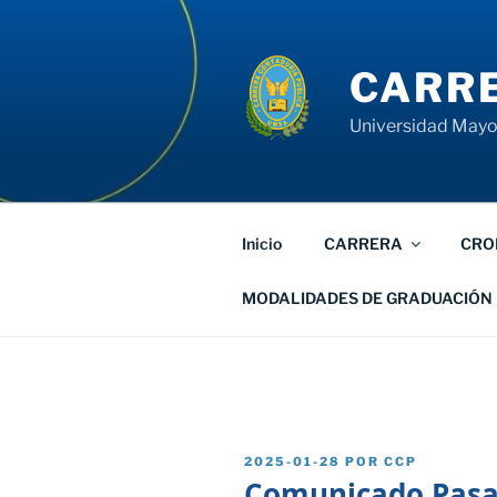
Saltar
al
contenido
CARRE
Universidad Mayor
Inicio
CARRERA
CRO
MODALIDADES DE GRADUACIÓN
PUBLICADO
2025-01-28
POR
CCP
EL
Comunicado Pasan