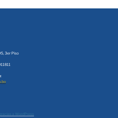
95, 3er Piso
911811
:
a.bo
gracias a WordPress