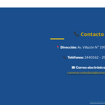
Contacto
Dirección:
Av. Villazón N° 19
Teléfonos:
2440162 – 2
Correo electrónico
carreracontaduria@ums
Funciona 