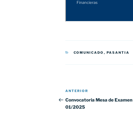
CATEGORÍAS
COMUNICADO
,
PASANTIA
Navegación
Entrada
ANTERIOR
de
anterior:
Convocatoria Mesa de Examen 
01/2025
entradas