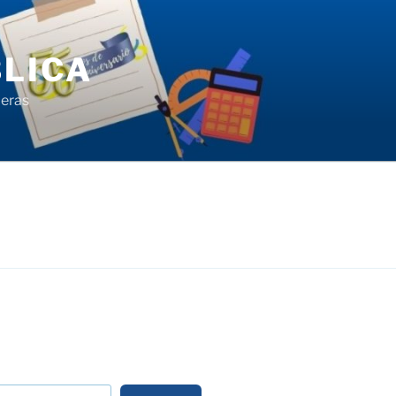
LICA
ieras