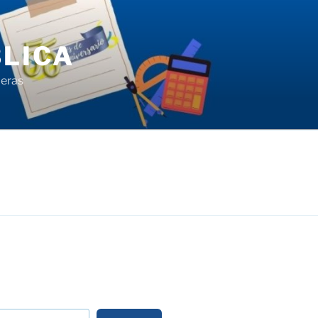
LICA
ieras