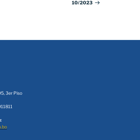
10/2023
95, 3er Piso
911811
:
a.bo