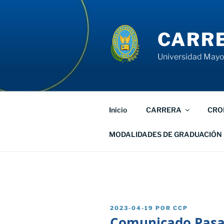
Saltar
al
contenido
CARRE
Universidad Mayor
Inicio
CARRERA
CRO
MODALIDADES DE GRADUACIÓN
PUBLICADO
2023-04-19
POR
CCP
EL
Comunicado Pasan