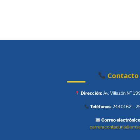
Contacto
Dirección:
Av. Villazón N° 19
Teléfonos:
2440162 – 2
Correo electrónico
carreracontaduria@ums