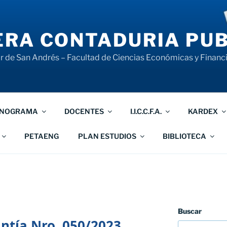
RA CONTADURIA PUB
 de San Andrés – Facultad de Ciencias Económicas y Financ
NOGRAMA
DOCENTES
I.I.C.C.F.A.
KARDEX
PETAENG
PLAN ESTUDIOS
BIBLIOTECA
Buscar
tía Nro. 050/2023