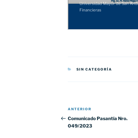
CATEGORÍAS
SIN CATEGORÍA
Navegación
Entrada
ANTERIOR
de
anterior:
Comunicado Pasantía Nro.
049/2023
entradas