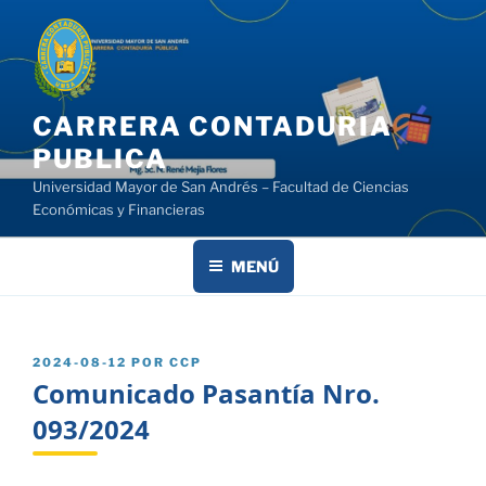
Saltar
al
contenido
CARRERA CONTADURIA
PUBLICA
Universidad Mayor de San Andrés – Facultad de Ciencias
Económicas y Financieras
MENÚ
PUBLICADO
2024-08-12
POR
CCP
EL
Comunicado Pasantía Nro.
093/2024