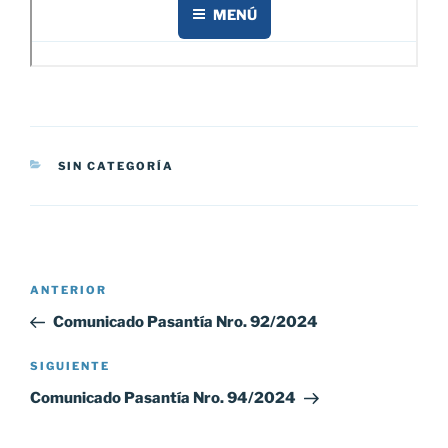
CATEGORÍAS
SIN CATEGORÍA
Navegación
Entrada
ANTERIOR
de
anterior:
Comunicado Pasantía Nro. 92/2024
entradas
Siguiente
SIGUIENTE
entrada
Comunicado Pasantía Nro. 94/2024