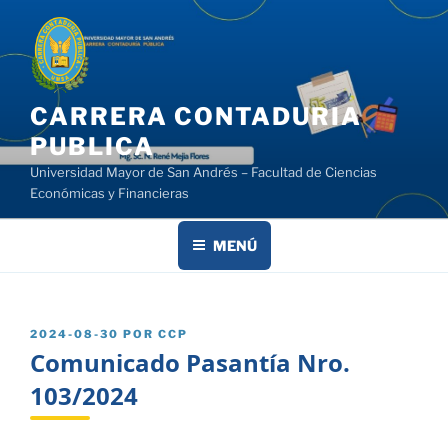
Saltar
al
contenido
CARRERA CONTADURIA
PUBLICA
Universidad Mayor de San Andrés – Facultad de Ciencias
Económicas y Financieras
MENÚ
PUBLICADO
2024-08-30
POR
CCP
EL
Comunicado Pasantía Nro.
103/2024