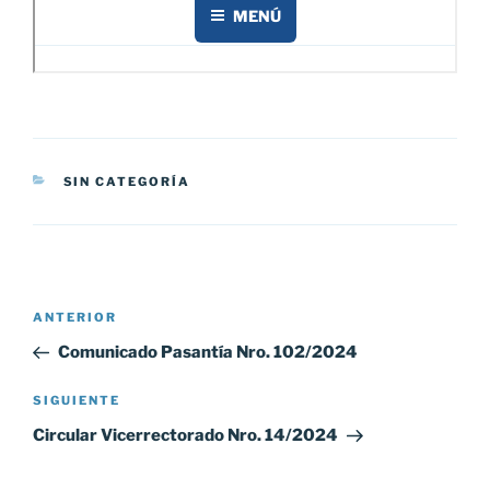
CATEGORÍAS
SIN CATEGORÍA
Navegación
Entrada
ANTERIOR
de
anterior:
Comunicado Pasantía Nro. 102/2024
entradas
Siguiente
SIGUIENTE
entrada
Circular Vicerrectorado Nro. 14/2024