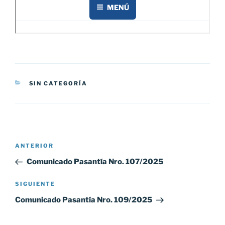
CATEGORÍAS
SIN CATEGORÍA
Navegación
Entrada
ANTERIOR
de
anterior:
Comunicado Pasantía Nro. 107/2025
entradas
Siguiente
SIGUIENTE
entrada
Comunicado Pasantía Nro. 109/2025