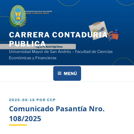
Saltar
al
contenido
CARRERA CONTADURIA
PUBLICA
Universidad Mayor de San Andrés – Facultad de Ciencias
Económicas y Financieras
MENÚ
PUBLICADO
2025-06-16
POR
CCP
EL
Comunicado Pasantía Nro.
108/2025