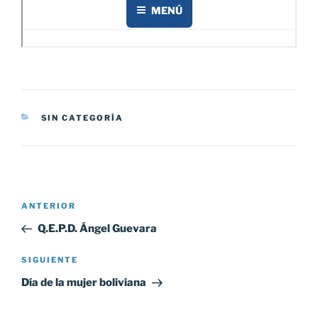
CATEGORÍAS
SIN CATEGORÍA
Navegación
Entrada
ANTERIOR
de
anterior:
Q.E.P.D. Ángel Guevara
entradas
Siguiente
SIGUIENTE
entrada
Día de la mujer boliviana