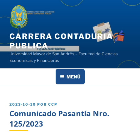
Saltar
al
contenido
CARRERA CONTADURIA
PUBLICA
Universidad Mayor de San Andrés – Facultad de Ciencias
Económicas y Financieras
MENÚ
PUBLICADO
2023-10-10
POR
CCP
EL
Comunicado Pasantía Nro.
125/2023