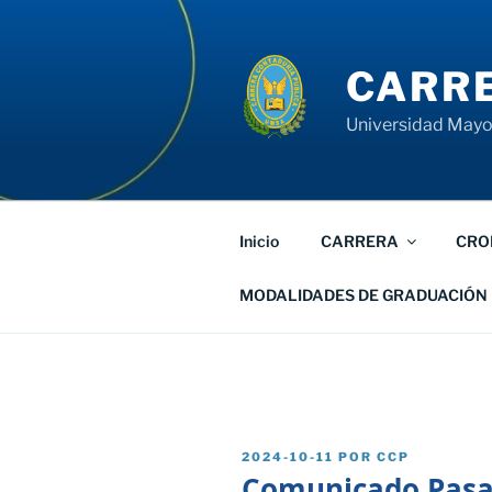
Saltar
al
contenido
CARRE
Universidad Mayor
Inicio
CARRERA
CRO
MODALIDADES DE GRADUACIÓN
PUBLICADO
2024-10-11
POR
CCP
EL
Comunicado Pasan