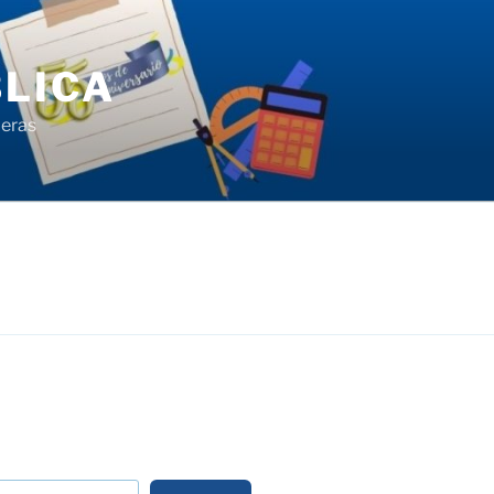
LICA
ieras