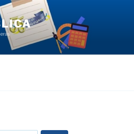
LICA
ieras