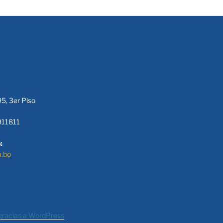
95, 3er Piso
911811
:
a.bo
gracias a WordPress