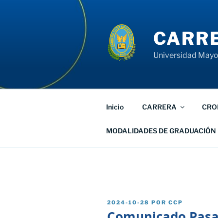
Saltar
al
contenido
CARRE
Universidad Mayor
Inicio
CARRERA
CRO
MODALIDADES DE GRADUACIÓN
PUBLICADO
2024-10-28
POR
CCP
EL
Comunicado Pasan