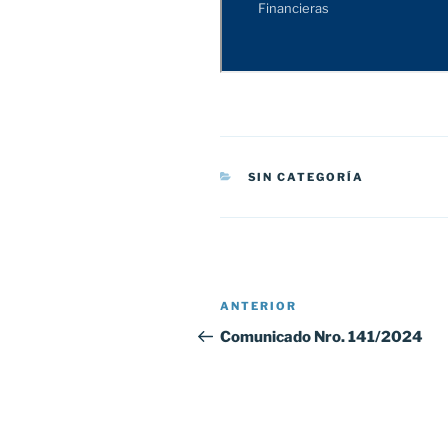
CATEGORÍAS
SIN CATEGORÍA
Navegación
Entrada
ANTERIOR
de
anterior:
Comunicado Nro. 141/2024
entradas