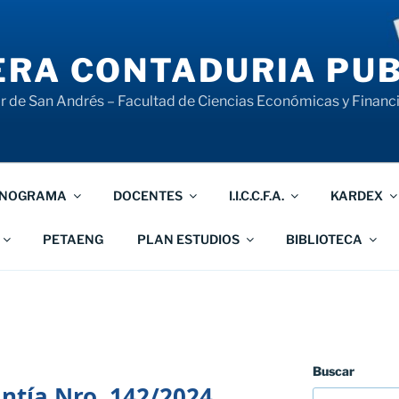
RA CONTADURIA PUB
 de San Andrés – Facultad de Ciencias Económicas y Financ
NOGRAMA
DOCENTES
I.I.C.C.F.A.
KARDEX
PETAENG
PLAN ESTUDIOS
BIBLIOTECA
Buscar
tía Nro. 142/2024