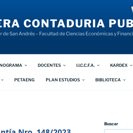
RA CONTADURIA PUB
 de San Andrés – Facultad de Ciencias Económicas y Financ
NOGRAMA
DOCENTES
I.I.C.C.F.A.
KARDEX
PETAENG
PLAN ESTUDIOS
BIBLIOTECA
Buscar
tía Nro. 148/2023