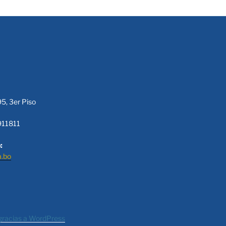
95, 3er Piso
911811
:
a.bo
gracias a WordPress