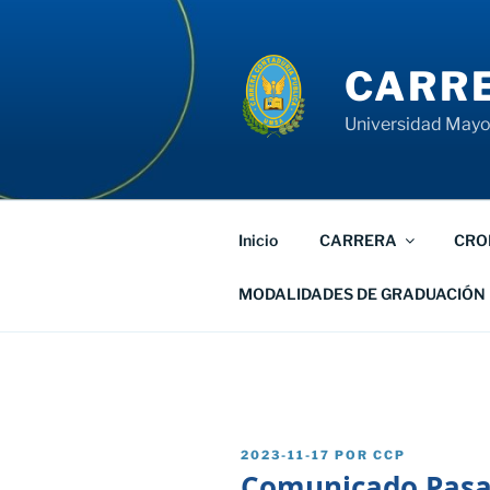
Saltar
al
contenido
CARRE
Universidad Mayor
Inicio
CARRERA
CRO
MODALIDADES DE GRADUACIÓN
PUBLICADO
2023-11-17
POR
CCP
EL
Comunicado Pasan