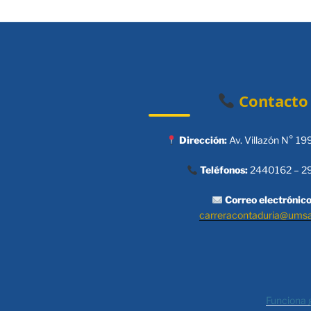
Contacto
Dirección:
Av. Villazón N° 19
Teléfonos:
2440162 – 2
Correo electrónico
carreracontaduria@ums
Funciona 