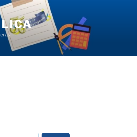
LICA
ieras