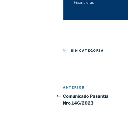
CATEGORÍAS
SIN CATEGORÍA
Navegación
Entrada
ANTERIOR
de
anterior:
Comunicado Pasantía
Nro.146/2023
entradas