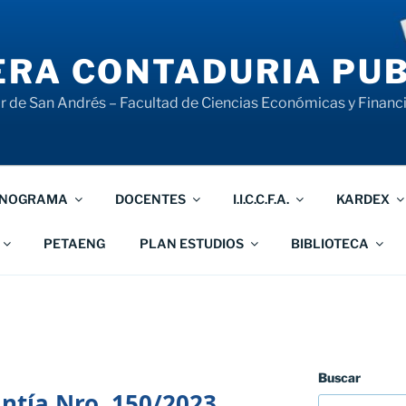
RA CONTADURIA PUB
 de San Andrés – Facultad de Ciencias Económicas y Financ
NOGRAMA
DOCENTES
I.I.C.C.F.A.
KARDEX
PETAENG
PLAN ESTUDIOS
BIBLIOTECA
Buscar
tía Nro. 150/2023