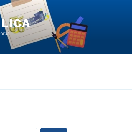
LICA
ieras