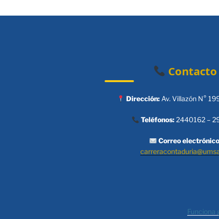
Contacto
Dirección:
Av. Villazón N° 19
Teléfonos:
2440162 – 2
Correo electrónico
carreracontaduria@ums
Funciona 