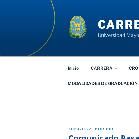
Saltar
al
contenido
CARRE
Universidad Mayor
Inicio
CARRERA
CRO
MODALIDADES DE GRADUACIÓN
PUBLICADO
2023-11-21
POR
CCP
EL
Comunicado Pasan