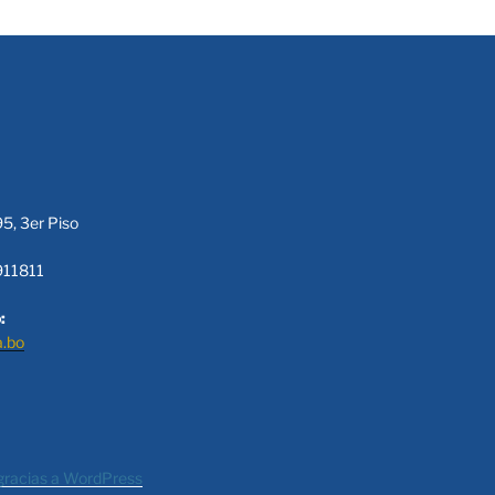
95, 3er Piso
911811
:
a.bo
gracias a WordPress