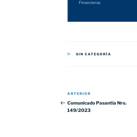
CATEGORÍAS
SIN CATEGORÍA
Navegación
Entrada
ANTERIOR
de
anterior:
Comunicado Pasantía Nro.
149/2023
entradas