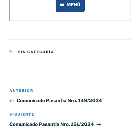
CATEGORÍAS
SIN CATEGORÍA
Navegación
Entrada
ANTERIOR
de
anterior:
Comunicado Pasantía Nro. 149/2024
entradas
Siguiente
SIGUIENTE
entrada
Comunicado Pasantía Nro. 151/2024