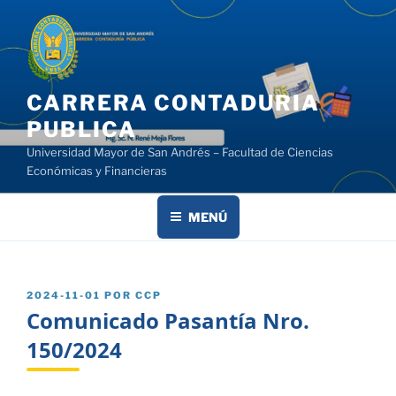
Saltar
al
contenido
CARRERA CONTADURIA
PUBLICA
Universidad Mayor de San Andrés – Facultad de Ciencias
Económicas y Financieras
MENÚ
PUBLICADO
2024-11-01
POR
CCP
EL
Comunicado Pasantía Nro.
150/2024