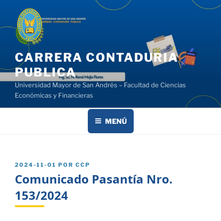
Saltar
al
contenido
CARRERA CONTADURIA
PUBLICA
Universidad Mayor de San Andrés – Facultad de Ciencias
Económicas y Financieras
MENÚ
PUBLICADO
2024-11-01
POR
CCP
EL
Comunicado Pasantía Nro.
153/2024