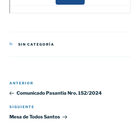
CATEGORÍAS
SIN CATEGORÍA
Navegación
Entrada
ANTERIOR
de
anterior:
Comunicado Pasantía Nro. 152/2024
entradas
Siguiente
SIGUIENTE
entrada
Mesa de Todos Santos