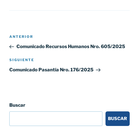
Navegación
Entrada
ANTERIOR
de
anterior:
Comunicado Recursos Humanos Nro. 605/2025
entradas
Siguiente
SIGUIENTE
entrada
Comunicado Pasantía Nro. 176/2025
Buscar
BUSCAR