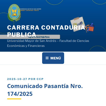
Saltar
al
contenido
CARRERA CONTADURIA
PUBLICA
Universidad Mayor de San Andrés – Facultad de Ciencias
Económicas y Financieras
MENÚ
PUBLICADO
2025-10-27
POR
CCP
EL
Comunicado Pasantía Nro.
174/2025