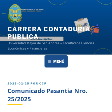
Saltar
al
contenido
CARRERA CONTADURIA
PUBLICA
Universidad Mayor de San Andrés – Facultad de Ciencias
Económicas y Financieras
MENÚ
PUBLICADO
2025-02-25
POR
CCP
EL
Comunicado Pasantía Nro.
25/2025