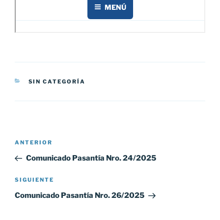
CATEGORÍAS
SIN CATEGORÍA
Navegación
Entrada
ANTERIOR
de
anterior:
Comunicado Pasantía Nro. 24/2025
entradas
Siguiente
SIGUIENTE
entrada
Comunicado Pasantía Nro. 26/2025