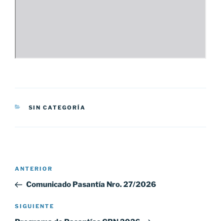
CATEGORÍAS
SIN CATEGORÍA
Navegación
Entrada
ANTERIOR
de
anterior:
Comunicado Pasantía Nro. 27/2026
entradas
Siguiente
SIGUIENTE
entrada