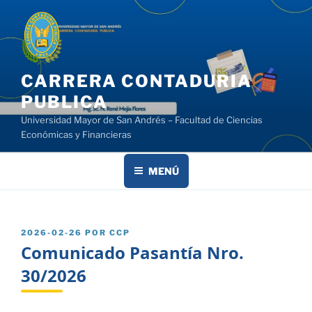
Saltar
al
contenido
CARRERA CONTADURIA
PUBLICA
Universidad Mayor de San Andrés – Facultad de Ciencias
Económicas y Financieras
MENÚ
PUBLICADO
2026-02-26
POR
CCP
EL
Comunicado Pasantía Nro.
30/2026