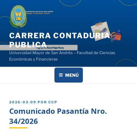
Saltar
al
contenido
CARRERA CONTADURIA
PUBLICA
Universidad Mayor de San Andrés – Facultad de Ciencias
Económicas y Financieras
MENÚ
PUBLICADO
2026-03-09
POR
CCP
EL
Comunicado Pasantía Nro.
34/2026