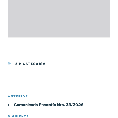
CATEGORÍAS
SIN CATEGORÍA
Navegación
Entrada
ANTERIOR
de
anterior:
Comunicado Pasantía Nro. 33/2026
entradas
Siguiente
SIGUIENTE