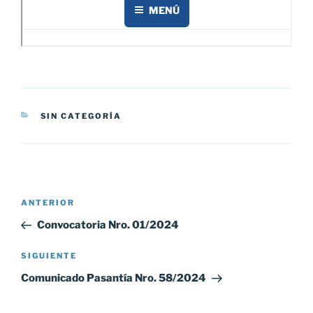
CATEGORÍAS
SIN CATEGORÍA
Navegación
Entrada
ANTERIOR
de
anterior:
Convocatoria Nro. 01/2024
entradas
Siguiente
SIGUIENTE
entrada
Comunicado Pasantía Nro. 58/2024