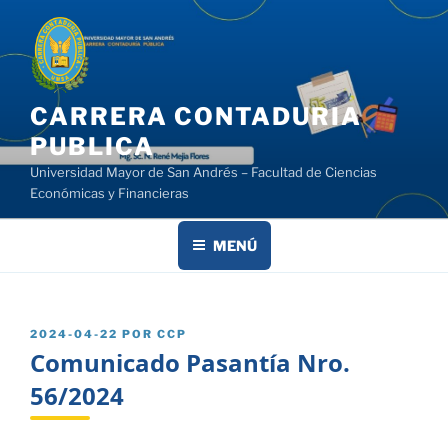
Saltar
al
contenido
CARRERA CONTADURIA
PUBLICA
Universidad Mayor de San Andrés – Facultad de Ciencias
Económicas y Financieras
MENÚ
PUBLICADO
2024-04-22
POR
CCP
EL
Comunicado Pasantía Nro.
56/2024