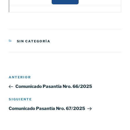
CATEGORÍAS
SIN CATEGORÍA
Navegación
Entrada
ANTERIOR
de
anterior:
Comunicado Pasantía Nro. 66/2025
entradas
Siguiente
SIGUIENTE
entrada
Comunicado Pasantía Nro. 67/2025