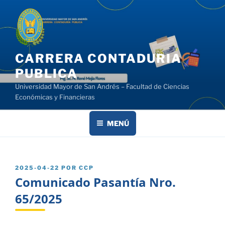
Saltar
al
contenido
CARRERA CONTADURIA
PUBLICA
Universidad Mayor de San Andrés – Facultad de Ciencias
Económicas y Financieras
MENÚ
PUBLICADO
2025-04-22
POR
CCP
EL
Comunicado Pasantía Nro.
65/2025