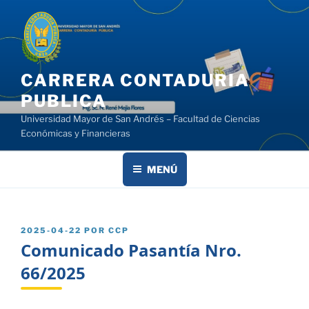
Saltar
al
contenido
CARRERA CONTADURIA
PUBLICA
Universidad Mayor de San Andrés – Facultad de Ciencias
Económicas y Financieras
MENÚ
PUBLICADO
2025-04-22
POR
CCP
EL
Comunicado Pasantía Nro.
66/2025