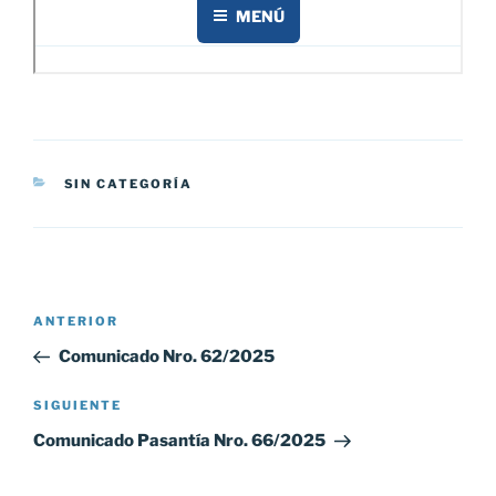
CATEGORÍAS
SIN CATEGORÍA
Navegación
Entrada
ANTERIOR
de
anterior:
Comunicado Nro. 62/2025
entradas
Siguiente
SIGUIENTE
entrada
Comunicado Pasantía Nro. 66/2025