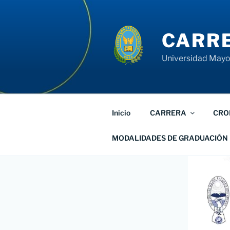
Saltar
al
contenido
CARRE
Universidad Mayor
Inicio
CARRERA
CRO
MODALIDADES DE GRADUACIÓN