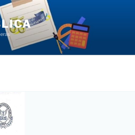
LICA
ieras