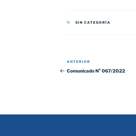
CATEGORÍAS
SIN CATEGORÍA
Navegación
Entrada
ANTERIOR
de
anterior:
Comunicado N° 067/2022
entradas