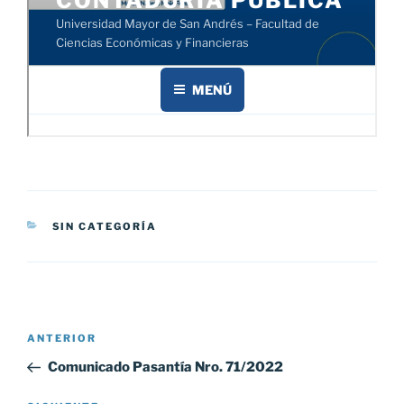
CATEGORÍAS
SIN CATEGORÍA
Navegación
Entrada
ANTERIOR
de
anterior:
Comunicado Pasantía Nro. 71/2022
entradas