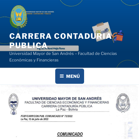
Saltar
al
contenido
CARRERA CONTADURIA
PUBLICA
Universidad Mayor de San Andrés – Facultad de Ciencias
Económicas y Financieras
MENÚ