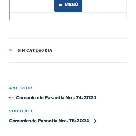
CATEGORÍAS
SIN CATEGORÍA
Navegación
Entrada
ANTERIOR
de
anterior:
Comunicado Pasantía Nro. 74/2024
entradas
Siguiente
SIGUIENTE
entrada
Comunicado Pasantía Nro. 76/2024