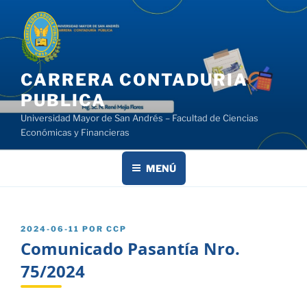
Saltar
al
contenido
CARRERA CONTADURIA
PUBLICA
Universidad Mayor de San Andrés – Facultad de Ciencias
Económicas y Financieras
MENÚ
PUBLICADO
2024-06-11
POR
CCP
EL
Comunicado Pasantía Nro.
75/2024