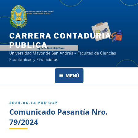
Saltar
al
contenido
CARRERA CONTADURIA
PUBLICA
Universidad Mayor de San Andrés – Facultad de Ciencias
Económicas y Financieras
MENÚ
PUBLICADO
2024-06-14
POR
CCP
EL
Comunicado Pasantía Nro.
79/2024