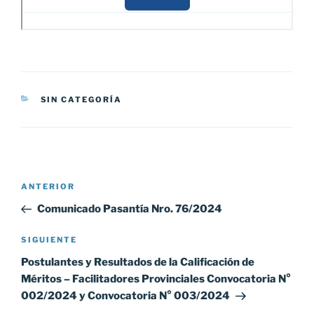
CATEGORÍAS
SIN CATEGORÍA
Navegación
Entrada
ANTERIOR
de
anterior:
Comunicado Pasantía Nro. 76/2024
entradas
Siguiente
SIGUIENTE
entrada
Postulantes y Resultados de la Calificación de
Méritos – Facilitadores Provinciales Convocatoria N°
002/2024 y Convocatoria N° 003/2024