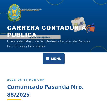
Saltar
al
contenido
CARRERA CONTADURIA
PUBLICA
Universidad Mayor de San Andrés – Facultad de Ciencias
Económicas y Financieras
MENÚ
PUBLICADO
2025-05-19
POR
CCP
EL
Comunicado Pasantía Nro.
88/2025