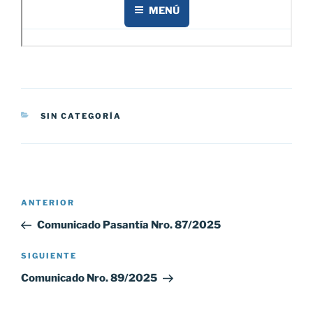
CATEGORÍAS
SIN CATEGORÍA
Navegación
Entrada
ANTERIOR
de
anterior:
Comunicado Pasantía Nro. 87/2025
entradas
Siguiente
SIGUIENTE
entrada
Comunicado Nro. 89/2025