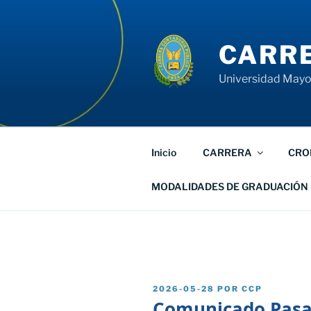
Saltar
al
contenido
CARRE
Universidad Mayor
Inicio
CARRERA
CRO
MODALIDADES DE GRADUACIÓN
PUBLICADO
2026-05-28
POR
CCP
EL
Comunicado Pasa