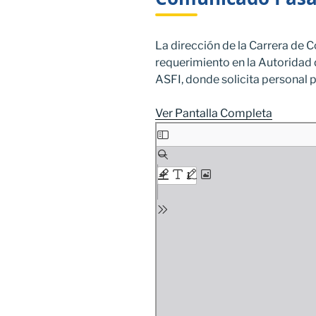
La dirección de la Carrera de C
requerimiento en la Autoridad 
ASFI, donde solicita personal p
Ver Pantalla Completa
Saltar
al
contenido
del
PDF