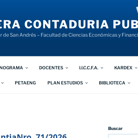
RA CONTADURIA PUB
 de San Andrés – Facultad de Ciencias Económicas y Financ
NOGRAMA
DOCENTES
I.I.C.C.F.A.
KARDEX
PETAENG
PLAN ESTUDIOS
BIBLIOTECA
Buscar
ntiaNro. 71/2026