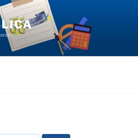
LICA
ieras