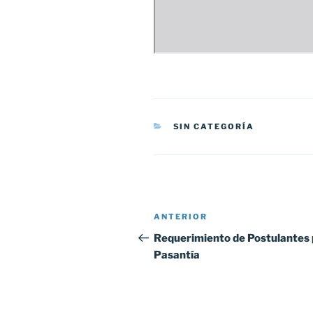
CATEGORÍAS
SIN CATEGORÍA
Navegación
Entrada
ANTERIOR
de
anterior:
Requerimiento de Postulantes
Pasantía
entradas