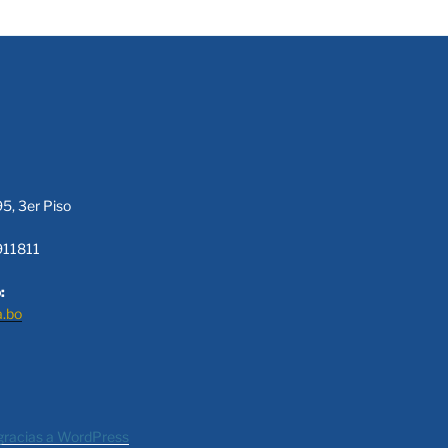
95, 3er Piso
911811
:
a.bo
gracias a WordPress