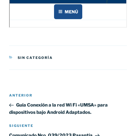
CATEGORÍAS
SIN CATEGORÍA
Navegación
Entrada
ANTERIOR
de
anterior:
Guía Conexión a la red Wi Fi «UMSA» para
entradas
dispositivos bajo Android Adaptados.
Siguiente
SIGUIENTE
entrada
Comunicado Nro. 039/2023 Pasantía