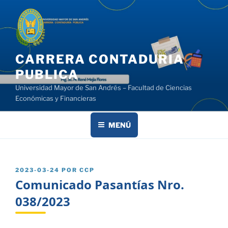
Saltar
al
contenido
CARRERA CONTADURIA
PUBLICA
Universidad Mayor de San Andrés – Facultad de Ciencias
Económicas y Financieras
MENÚ
PUBLICADO
2023-03-24
POR
CCP
EL
Comunicado Pasantías Nro.
038/2023