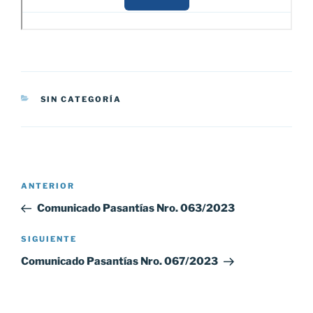
CATEGORÍAS
SIN CATEGORÍA
Navegación
Entrada
ANTERIOR
de
anterior:
Comunicado Pasantías Nro. 063/2023
entradas
Siguiente
SIGUIENTE
entrada
Comunicado Pasantías Nro. 067/2023