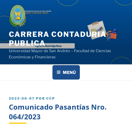
Saltar
al
contenido
CARRERA CONTADURIA
PUBLICA
Universidad Mayor de San Andrés – Facultad de Ciencias
Económicas y Financieras
MENÚ
PUBLICADO
2023-06-07
POR
CCP
EL
Comunicado Pasantías Nro.
064/2023