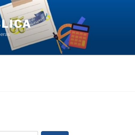
LICA
ieras