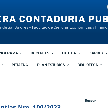
RA CONTADURIA PUB
 de San Andrés – Facultad de Ciencias Económicas y Financ
NOGRAMA
DOCENTES
I.I.C.C.F.A.
KARDEX
PETAENG
PLAN ESTUDIOS
BIBLIOTECA
Buscar
tías Nro. 100/2023