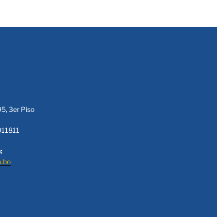
95, 3er Piso
911811
:
a.bo