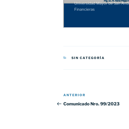
CATEGORÍAS
SIN CATEGORÍA
Navegación
Entrada
ANTERIOR
de
anterior:
Comunicado Nro. 99/2023
entradas