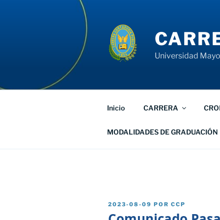
Saltar
al
contenido
CARRE
Universidad Mayor
Inicio
CARRERA
CRO
MODALIDADES DE GRADUACIÓN
PUBLICADO
2023-08-09
POR
CCP
EL
Comunicado Pasan