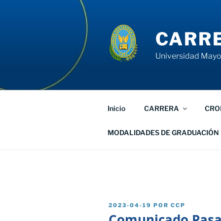
Saltar
al
contenido
CARRE
Universidad Mayor
Inicio
CARRERA
CRO
MODALIDADES DE GRADUACIÓN
PUBLICADO
2023-04-19
POR
CCP
EL
Comunicado Pasan