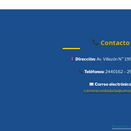
Contacto
Dirección:
Av. Villazón N° 19
Teléfonos:
2440162 – 2
Correo electrónico
carreracontaduria@ums
Funciona 