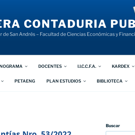
RA CONTADURIA PUB
 de San Andrés – Facultad de Ciencias Económicas y Financ
NOGRAMA
DOCENTES
I.I.C.C.F.A.
KARDEX
PETAENG
PLAN ESTUDIOS
BIBLIOTECA
Buscar
tías Nro. 53/2022