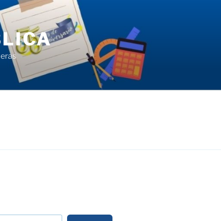
LICA
ieras