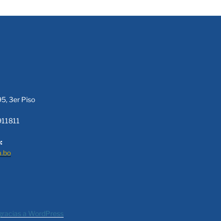
95, 3er Piso
911811
:
a.bo
gracias a WordPress