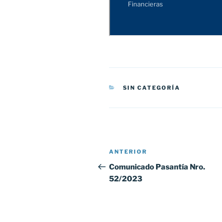
CATEGORÍAS
SIN CATEGORÍA
Navegación
Entrada
ANTERIOR
de
anterior:
Comunicado Pasantía Nro.
52/2023
entradas