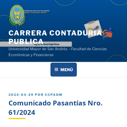
Saltar
al
contenido
CARRERA CONTADURIA
PUBLICA
Universidad Mayor de San Andrés – Facultad de Ciencias
Económicas y Financieras
MENÚ
PUBLICADO
2024-04-29
POR
CCPADM
EL
Comunicado Pasantías Nro.
61/2024