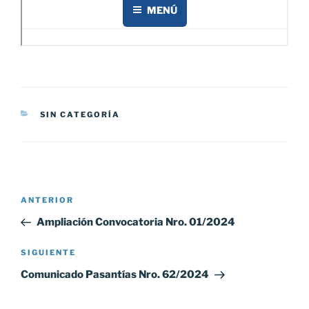
CATEGORÍAS
SIN CATEGORÍA
Navegación
Entrada
ANTERIOR
de
anterior:
Ampliación Convocatoria Nro. 01/2024
entradas
Siguiente
SIGUIENTE
entrada
Comunicado Pasantías Nro. 62/2024