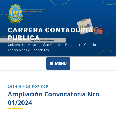
Saltar
al
contenido
CARRERA CONTADURIA
PUBLICA
Universidad Mayor de San Andrés – Facultad de Ciencias
Económicas y Financieras
MENÚ
PUBLICADO
2024-04-26
POR
CCP
EL
Ampliación Convocatoria Nro.
01/2024