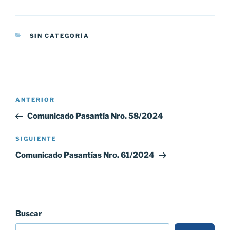
CATEGORÍAS
SIN CATEGORÍA
Navegación
Entrada
ANTERIOR
de
anterior:
Comunicado Pasantía Nro. 58/2024
entradas
Siguiente
SIGUIENTE
entrada
Comunicado Pasantías Nro. 61/2024
Buscar