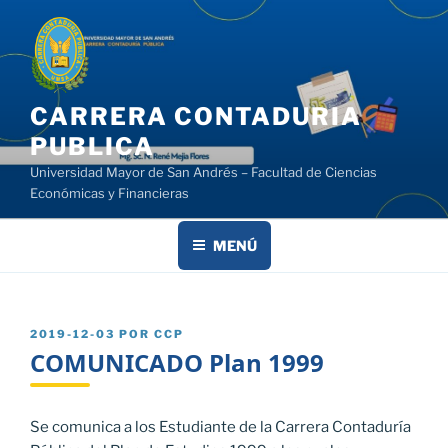
Saltar
al
contenido
CARRERA CONTADURIA
PUBLICA
Universidad Mayor de San Andrés – Facultad de Ciencias
Económicas y Financieras
MENÚ
PUBLICADO
2019-12-03
POR
CCP
EL
COMUNICADO Plan 1999
Se comunica a los Estudiante de la Carrera Contaduría