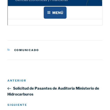
CATEGORÍAS
COMUNICADO
Navegación
Entrada
ANTERIOR
de
anterior:
Solicitud de Pasantes de Auditoria Ministerio de
entradas
Hidrocarburos
Siguiente
SIGUIENTE