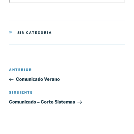
CATEGORÍAS
SIN CATEGORÍA
Navegación
Entrada
ANTERIOR
de
anterior:
Comunicado Verano
entradas
Siguiente
SIGUIENTE
entrada
Comunicado – Corte Sistemas