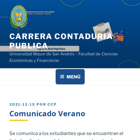
Saltar
al
contenido
CARRERA CONTADURIA
PUBLICA
Universidad Mayor de San Andrés – Facultad de Ciencias
Económicas y Financieras
MENÚ
PUBLICADO
2021-12-15
POR
CCP
EL
Comunicado Verano
Se comunica a los estudiantes que se encuentran el